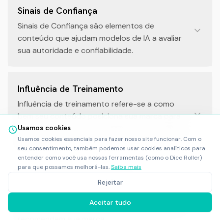
Sinais de Confiança
Sinais de Confiança são elementos de
conteúdo que ajudam modelos de IA a avaliar
sua autoridade e confiabilidade.
Influência de Treinamento
Influência de treinamento refere-se a como
bem seu conteúdo posiciona sua marca para
ser incluída em futuro treinamento de modelo
Usamos cookies
Usamos cookies essenciais para fazer nosso site funcionar. Com o
de IA.
seu consentimento, também podemos usar cookies analíticos para
entender como você usa nossas ferramentas (como o Dice Roller)
para que possamos melhorá-las.
Saiba mais
Patrimônio de Marca em IA
Rejeitar
Patrimônio de marca em IA representa o valor
Aceitar tudo
orgânico de como modelos de IA percebem e
recomendam sua marca.