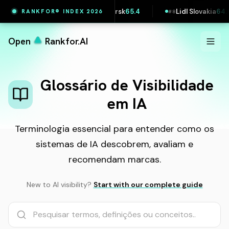
Maersk
65.4
Lidl Slovakia
64.5
Zalando
RANKFOR® INDEX 2026
#
7
#
8
#
9
Open
Rankfor.AI
Glossário de Visibilidade
em IA
Terminologia essencial para entender como os
sistemas de IA descobrem, avaliam e
recomendam marcas.
New to AI visibility?
Start with our complete guide