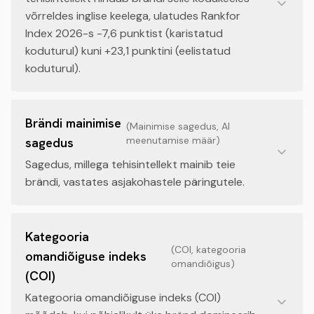
võrreldes inglise keelega, ulatudes Rankfor
Index 2026-s -7,6 punktist (karistatud
koduturul) kuni +23,1 punktini (eelistatud
koduturul).
Brändi mainimise
(
Mainimise sagedus, AI
meenutamise määr
)
sagedus
Sagedus, millega tehisintellekt mainib teie
brändi, vastates asjakohastele päringutele.
Kategooria
(
COI, kategooria
omandiõiguse indeks
omandiõigus
)
(COI)
Kategooria omandiõiguse indeks (COI)