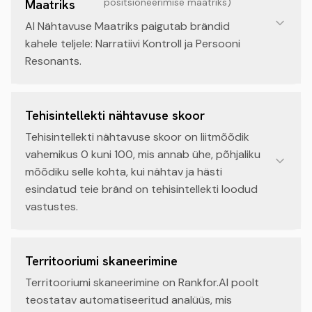
positsioneerimise maatriks
)
Maatriks
AI Nähtavuse Maatriks paigutab brändid
kahele teljele: Narratiivi Kontroll ja Persooni
Resonants.
Tehisintellekti nähtavuse skoor
Tehisintellekti nähtavuse skoor on liitmõõdik
vahemikus 0 kuni 100, mis annab ühe, põhjaliku
mõõdiku selle kohta, kui nähtav ja hästi
esindatud teie bränd on tehisintellekti loodud
vastustes.
Territooriumi skaneerimine
Territooriumi skaneerimine on Rankfor.AI poolt
teostatav automatiseeritud analüüs, mis