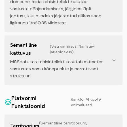
domeene, mida tehisintellekt kasutab
vastuste põhjendamiseks, järgides Zipfi
jaotust, kus n-ndaks järjestatud allikas saab
ligikaudu 1/n^0.85 viidetest.
Semantiline
(
Sisu sarnasus, Narratiivi
järjepidevus
)
kattuvus
Mõõdab, kas tehisintellekt kasutab mitmetes
vastustes samu kõnepunkte ja narratiivset
struktuuri.
Platvormi
Rankfor.AI toote
Funktsioonid
võimalused
(
Semantiline territoorium,
Territoorium