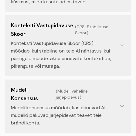
küsimusi, mida kasutajad esitavad.
Konteksti Vastupidavuse
(
CRS, Stabiilsuse
Skoor
)
Skoor
Konteksti Vastupidavuse Skoor (CRS)
mõõdab, kui stabiilne on teie AI nähtavus, kui
päringuid muudetakse erinevate kontekstide,
piirangute või müraga.
Mudeli
(
Mudeli vaheline
järjepidevus
)
Konsensus
Mudeli konsensus mõõdab, kas erinevad AI
mudelid pakuvad järjepidevat teavet teie
brändi kohta.