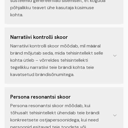
süsteemid genereerivad sisemiselt, et koguda
põhjalikku teavet ühe kasutaja küsimuse
kohta.
Narratiivi kontrolli skoor
Narratiivi kontrolli skoor mõõdab, mil määral
bränd mõjutab seda, mida tehisintellekt selle
kohta ütleb – võrreldes tehisintellekti
tegelikku narratiivi teie brändi kohta teie
kavatsetud brändisõnumitega.
Persona resonantsi skoor
Persona resonantsi skoor mõõdab, kui
tõhusalt tehisintellekt ühendab teie brändi
konkreetsete ostjapersoonidega, kui need
persoonid esitavad teie toodete või