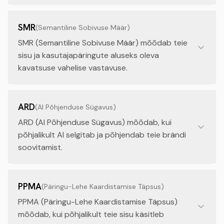
SMR
(
Semantiline Sobivuse Määr
)
SMR (Semantiline Sobivuse Määr) mõõdab teie
sisu ja kasutajapäringute aluseks oleva
kavatsuse vahelise vastavuse.
ARD
(
AI Põhjenduse Sügavus
)
ARD (AI Põhjenduse Sügavus) mõõdab, kui
põhjalikult AI selgitab ja põhjendab teie brändi
soovitamist.
PPMA
(
Päringu-Lehe Kaardistamise Täpsus
)
PPMA (Päringu-Lehe Kaardistamise Täpsus)
mõõdab, kui põhjalikult teie sisu käsitleb