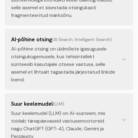
selle asemel et sisestada otsingukasti
fragmenteeritud märksõnu.
AI-põhine otsing
(
AI Search, Intelligent Search
)
AI-põhine otsing on üldmõiste igasugusele
otsingukogemusele, kus tehisintellekt
sünteesib kasutajale otsese vastuse, selle
asemel et lihtsalt tagastada järjestatud linkide
loend.
Suur keelemudel
(
LLM
)
Suur keelemudel (LLM) on AI-süsteem, mis
toidab tänapäevaseid vastusemootoreid
nagu ChatGPT (GPT-4), Claude, Gemini ja
Perplexity.