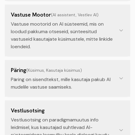
Vastuse Mootor
(
AI assistent, Vestlev AI
)
Vastuse mootorid on AI süsteemid, mis on
loodud pakkuma otseseid, sünteesitud
vastuseid kasutajate küsimustele, mitte linkide
loendeid.
Päring
(
Küsimus, Kasutaja küsimus
)
Päring on sisendtekst, mille kasutaja pakub AI
mudelile vastuse saamiseks.
Vestlusotsing
Vestlusotsing on paradigmamuutus info
leidmisel, kus kasutajad suhtlevad AI-
süsteemidega loomuliku keele dialoogi kaudu,