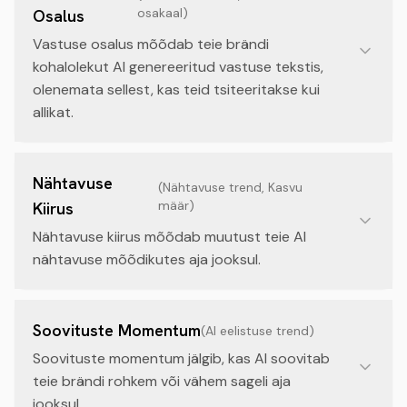
osakaal
)
Osalus
Vastuse osalus mõõdab teie brändi
kohalolekut AI genereeritud vastuse tekstis,
olenemata sellest, kas teid tsiteeritakse kui
allikat.
Nähtavuse
(
Nähtavuse trend, Kasvu
määr
)
Kiirus
Nähtavuse kiirus mõõdab muutust teie AI
nähtavuse mõõdikutes aja jooksul.
Soovituste Momentum
(
AI eelistuse trend
)
Soovituste momentum jälgib, kas AI soovitab
teie brändi rohkem või vähem sageli aja
jooksul.