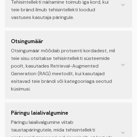
Tehisintellekti näitamine toimub iga kord, kui
teie bränd ilmub tehisintellekti loodud
vastuses kasutaja päringule.
Otsingumäär
Otsingumäär mõõdab protsenti kordadest, mil
teie sisu otsitakse tehisintellekti süsteemide
poolt, kasutades Retrieval-Augmented
Generation (RAG) meetodit, kui kasutajad
esitavad teie brändi või kategooriaga seotud
küsimusi.
Päringu laialivalgumine
Päringu laialivalgumine viitab
taustapäringutele, mida tehisintellekti