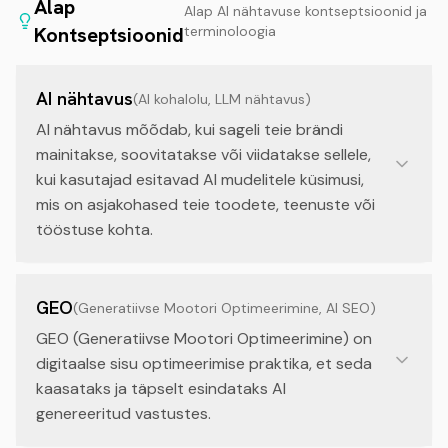
Alap
Alap AI nähtavuse kontseptsioonid ja
Kontseptsioonid
terminoloogia
AI nähtavus
(
AI kohalolu, LLM nähtavus
)
AI nähtavus mõõdab, kui sageli teie brändi
mainitakse, soovitatakse või viidatakse sellele,
kui kasutajad esitavad AI mudelitele küsimusi,
mis on asjakohased teie toodete, teenuste või
tööstuse kohta.
GEO
(
Generatiivse Mootori Optimeerimine, AI SEO
)
GEO (Generatiivse Mootori Optimeerimine) on
digitaalse sisu optimeerimise praktika, et seda
kaasataks ja täpselt esindataks AI
genereeritud vastustes.