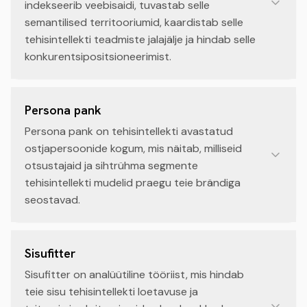
indekseerib veebisaidi, tuvastab selle
semantilised territooriumid, kaardistab selle
tehisintellekti teadmiste jalajälje ja hindab selle
konkurentsipositsioneerimist.
Persona pank
Persona pank on tehisintellekti avastatud
ostjapersoonide kogum, mis näitab, milliseid
otsustajaid ja sihtrühma segmente
tehisintellekti mudelid praegu teie brändiga
seostavad.
Sisufitter
Sisufitter on analüütiline tööriist, mis hindab
teie sisu tehisintellekti loetavuse ja