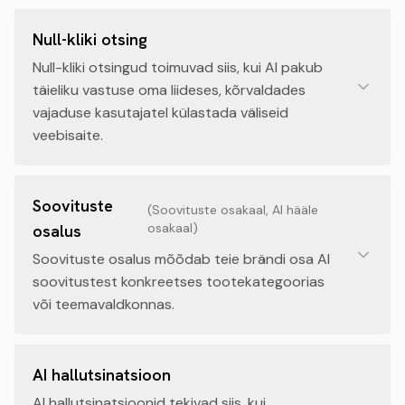
Null-kliki otsing
Null-kliki otsingud toimuvad siis, kui AI pakub
täieliku vastuse oma liideses, kõrvaldades
vajaduse kasutajatel külastada väliseid
veebisaite.
Soovituste
(
Soovituste osakaal, AI hääle
osakaal
)
osalus
Soovituste osalus mõõdab teie brändi osa AI
soovitustest konkreetses tootekategoorias
või teemavaldkonnas.
AI hallutsinatsioon
AI hallutsinatsioonid tekivad siis, kui