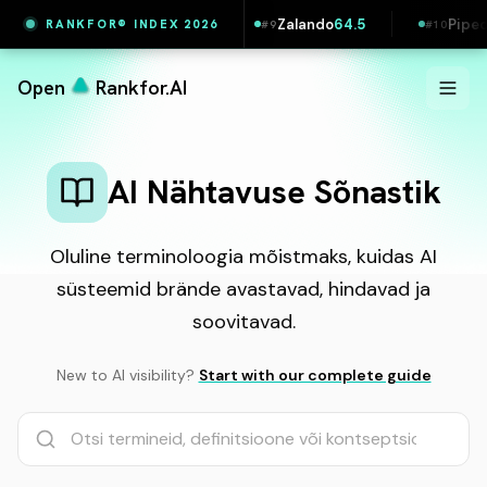
ovakia
64.5
Zalando
64.5
Pipedrive
63.9
RANKFOR® INDEX 2026
#
9
#
10
#
Open
Rankfor.AI
AI Nähtavuse Sõnastik
Oluline terminoloogia mõistmaks, kuidas AI
süsteemid brände avastavad, hindavad ja
soovitavad.
New to AI visibility?
Start with our complete guide