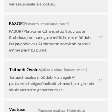
varieeruvusele aja jooksul.
PASOR
(
Platvormi stabiilsuse skoor
)
PASOR (Platvormi Kohandatud Soovituste
Stabiilsus) on uuringute mõõdik, mis mõõdab,
kui järjepidevalt AI platvorm soovitab brände
mitme päringu puhul.
Tsitaadi Osalus
(
Allika osalus, Tsitaadi määr
)
Tsitaadi osalus mõõdab, kui sageli AI
platvormid selgesõnaliselt viitavad ja lingib teie
sisule vastuste genereerimisel.
Vastuse
(
Vastuse osakaal, Mainimiste