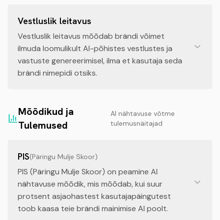
Vestluslik leitavus
Vestluslik leitavus mõõdab brändi võimet
ilmuda loomulikult AI-põhistes vestlustes ja
vastuste genereerimisel, ilma et kasutaja seda
brändi nimepidi otsiks.
Mõõdikud ja
AI nähtavuse võtme
Tulemused
tulemusnäitajad
PIS
(
Päringu Mulje Skoor
)
PIS (Päringu Mulje Skoor) on peamine AI
nähtavuse mõõdik, mis mõõdab, kui suur
protsent asjaohastest kasutajapäingutest
toob kaasa teie brändi mainimise AI poolt.