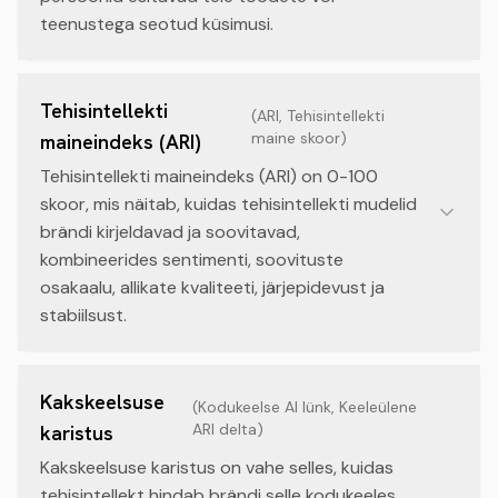
teenustega seotud küsimusi.
Tehisintellekti
(
ARI, Tehisintellekti
maine skoor
)
maineindeks (ARI)
Tehisintellekti maineindeks (ARI) on 0-100
skoor, mis näitab, kuidas tehisintellekti mudelid
brändi kirjeldavad ja soovitavad,
kombineerides sentimenti, soovituste
osakaalu, allikate kvaliteeti, järjepidevust ja
stabiilsust.
Kakskeelsuse
(
Kodukeelse AI lünk, Keeleülene
ARI delta
)
karistus
Kakskeelsuse karistus on vahe selles, kuidas
tehisintellekt hindab brändi selle kodukeeles