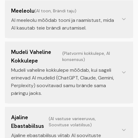
Meeleolu
(
AI toon, Brändi taju
)
AI meeleolu mõõdab tooni ja raamistust, mida
AI kasutab teie brändi arutamisel.
Mudeli Vaheline
(
Platvormi kokkulepe, AI
konsensus
)
Kokkulepe
Mudeli vaheline kokkulepe mõõdab, kui sageli
erinevad AI mudelid (ChatGPT, Claude, Gemini,
Perplexity) soovitavad samu brände sama
päringu jaoks.
Ajaline
(
AI vastuse varieeruvus,
Soovituse volatiilsus
)
Ebastabiilsus
Ajaline ebastabiilsus viitab AI soovituste