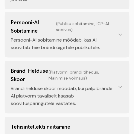
Persooni-AI
(
Publiku sobitamine, ICP-AI
sobivus
)
Sobitamine
Persooni-AI sobitamine mõõdab, kas AI
soovitab teie brändi õigetele publikutele.
Brändi Helduse
(
Platvormi brändi tihedus,
Mainimise võimsus
)
Skoor
Brändi helduse skoor mõõdab, kui palju brände
AI platvorm tavaliselt kaasab
soovituspäringutele vastates.
Tehisintellekti näitamine