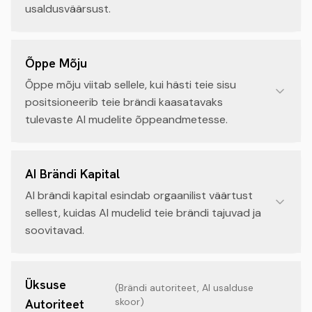
usaldusväärsust.
Õppe Mõju
Õppe mõju viitab sellele, kui hästi teie sisu
positsioneerib teie brändi kaasatavaks
tulevaste AI mudelite õppeandmetesse.
AI Brändi Kapital
AI brändi kapital esindab orgaanilist väärtust
sellest, kuidas AI mudelid teie brändi tajuvad ja
soovitavad.
Üksuse
(
Brändi autoriteet, AI usalduse
skoor
)
Autoriteet