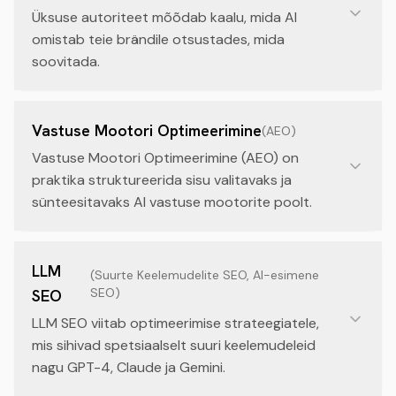
Üksuse autoriteet mõõdab kaalu, mida AI
omistab teie brändile otsustades, mida
soovitada.
Vastuse Mootori Optimeerimine
(
AEO
)
Vastuse Mootori Optimeerimine (AEO) on
praktika struktureerida sisu valitavaks ja
sünteesitavaks AI vastuse mootorite poolt.
LLM
(
Suurte Keelemudelite SEO, AI-esimene
SEO
)
SEO
LLM SEO viitab optimeerimise strateegiatele,
mis sihivad spetsiaalselt suuri keelemudeleid
nagu GPT-4, Claude ja Gemini.