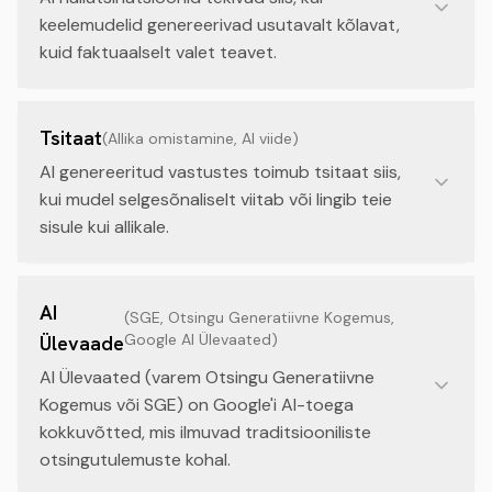
keelemudelid genereerivad usutavalt kõlavat,
kuid faktuaalselt valet teavet.
Tsitaat
(
Allika omistamine, AI viide
)
AI genereeritud vastustes toimub tsitaat siis,
kui mudel selgesõnaliselt viitab või lingib teie
sisule kui allikale.
AI
(
SGE, Otsingu Generatiivne Kogemus,
Google AI Ülevaated
)
Ülevaade
AI Ülevaated (varem Otsingu Generatiivne
Kogemus või SGE) on Google'i AI-toega
kokkuvõtted, mis ilmuvad traditsiooniliste
otsingutulemuste kohal.