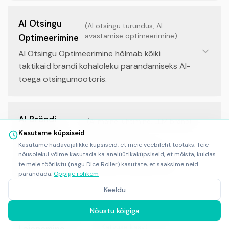
AI Otsingu
(
AI otsingu turundus, AI
avastamise optimeerimine
)
Optimeerimine
AI Otsingu Optimeerimine hõlmab kõiki
taktikaid brändi kohaloleku parandamiseks AI-
toega otsingumootoris.
AI Brändi
(
AI maine juhtimine, LLM brändi
kaitse
)
Turvalisus
Kasutame küpsiseid
Kasutame hädavajalikke küpsiseid, et meie veebileht töötaks. Teie
AI brändi turvalisus hõlmab jälgimist ja
nõusolekul võime kasutada ka analüütikaküpsiseid, et mõista, kuidas
parandamist selles, kuidas AI arutab teie
te meie tööriistu (nagu Dice Roller) kasutate, et saaksime neid
brändi.
parandada.
Õppige rohkem
Keeldu
Nõustu kõigiga
Territooriumi
(
Teema laienemine,
Katvuse kasv
)
Laienemine