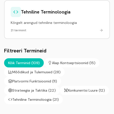
Tehniline Terminoloogia
Kõrgelt arengud tehniline terminoloogia
21 terminit
Filtreeri Termineid
Kõik Terminid (109)
Alap Kontseptsioonid
(
15
)
Mõõdikud ja Tulemused
(
28
)
Platvormi Funktsioonid
(
11
)
Strateegia ja Taktika
(
22
)
Konkurentsi Luure
(
12
)
Tehniline Terminoloogia
(
21
)