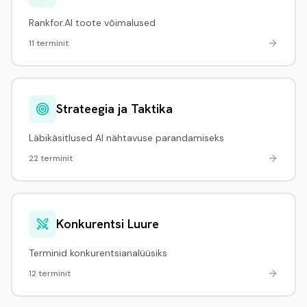
Rankfor.AI toote võimalused
11 terminit
Strateegia ja Taktika
Läbikäsitlused AI nähtavuse parandamiseks
22 terminit
Konkurentsi Luure
Terminid konkurentsianalüüsiks
12 terminit