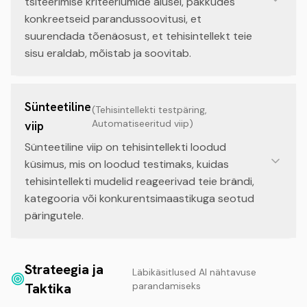
tsiteerimise kriteeriumide alusel, pakkudes
konkreetseid parandussoovitusi, et
suurendada tõenäosust, et tehisintellekt teie
sisu eraldab, mõistab ja soovitab.
Sünteetiline
(
Tehisintellekti testpäring,
Automatiseeritud viip
)
viip
Sünteetiline viip on tehisintellekti loodud
küsimus, mis on loodud testimaks, kuidas
tehisintellekti mudelid reageerivad teie brändi,
kategooria või konkurentsimaastikuga seotud
päringutele.
Strateegia ja
Läbikäsitlused AI nähtavuse
Taktika
parandamiseks