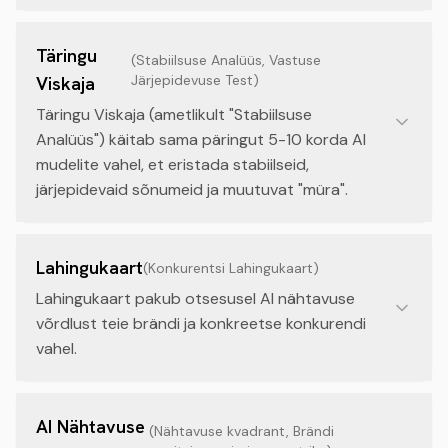
Täringu
(
Stabiilsuse Analüüs, Vastuse
Järjepidevuse Test
)
Viskaja
Täringu Viskaja (ametlikult "Stabiilsuse
Analüüs") käitab sama päringut 5-10 korda AI
mudelite vahel, et eristada stabiilseid,
järjepidevaid sõnumeid ja muutuvat "müra".
Lahingukaart
(
Konkurentsi Lahingukaart
)
Lahingukaart pakub otsesusel AI nähtavuse
võrdlust teie brändi ja konkreetse konkurendi
vahel.
AI Nähtavuse
(
Nähtavuse kvadrant, Brändi