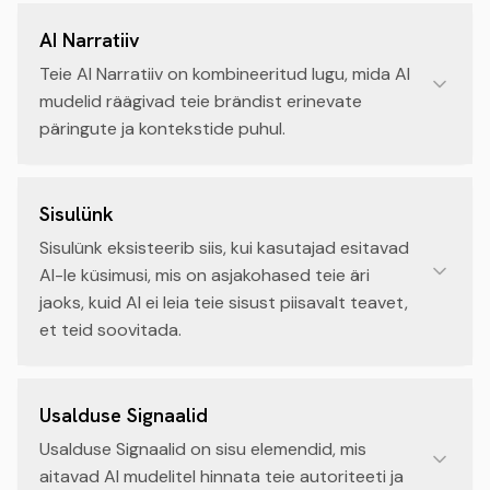
AI Narratiiv
Teie AI Narratiiv on kombineeritud lugu, mida AI
mudelid räägivad teie brändist erinevate
päringute ja kontekstide puhul.
Sisulünk
Sisulünk eksisteerib siis, kui kasutajad esitavad
AI-le küsimusi, mis on asjakohased teie äri
jaoks, kuid AI ei leia teie sisust piisavalt teavet,
et teid soovitada.
Usalduse Signaalid
Usalduse Signaalid on sisu elemendid, mis
aitavad AI mudelitel hinnata teie autoriteeti ja