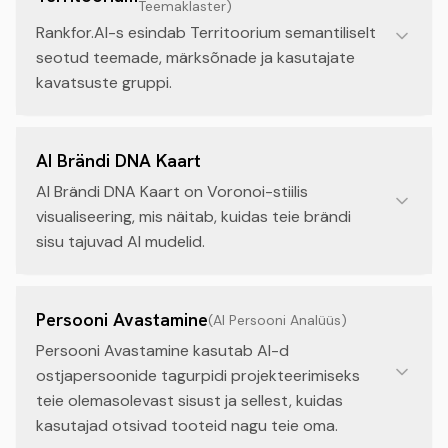
Teemaklaster
)
Rankfor.AI-s esindab Territoorium semantiliselt
seotud teemade, märksõnade ja kasutajate
kavatsuste gruppi.
AI Brändi DNA Kaart
AI Brändi DNA Kaart on Voronoi-stiilis
visualiseering, mis näitab, kuidas teie brändi
sisu tajuvad AI mudelid.
Persooni Avastamine
(
AI Persooni Analüüs
)
Persooni Avastamine kasutab AI-d
ostjapersoonide tagurpidi projekteerimiseks
teie olemasolevast sisust ja sellest, kuidas
kasutajad otsivad tooteid nagu teie oma.