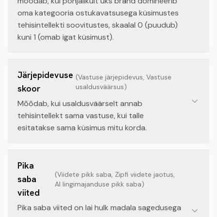
mõõdab, kui põhjalikult üks bränd domineerib
oma kategooria ostukavatsusega küsimustes
tehisintellekti soovitustes, skaalal 0 (puudub)
kuni 1 (omab igat küsimust).
Järjepidevuse
(
Vastuse järjepidevus, Vastuse
usaldusväärsus
)
skoor
Mõõdab, kui usaldusväärselt annab
tehisintellekt sama vastuse, kui talle
esitatakse sama küsimus mitu korda.
Pika
(
Viidete pikk saba, Zipfi viidete jaotus,
saba
AI lingimajanduse pikk saba
)
viited
Pika saba viited on lai hulk madala sagedusega