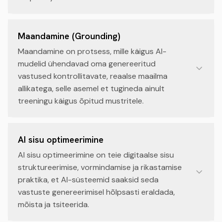
Maandamine (Grounding)
Maandamine on protsess, mille käigus AI-
mudelid ühendavad oma genereeritud
vastused kontrollitavate, reaalse maailma
allikatega, selle asemel et tugineda ainult
treeningu käigus õpitud mustritele.
AI sisu optimeerimine
AI sisu optimeerimine on teie digitaalse sisu
struktureerimise, vormindamise ja rikastamise
praktika, et AI-süsteemid saaksid seda
vastuste genereerimisel hõlpsasti eraldada,
mõista ja tsiteerida.