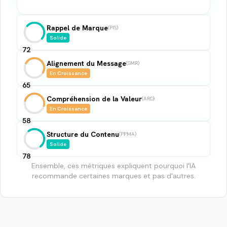
Rappel de Marque
(
PIS
)
Solide
72
Alignement du Message
(
SMR
)
En Croissance
65
Compréhension de la Valeur
(
ARD
)
En Croissance
58
Structure du Contenu
(
PPMA
)
Solide
78
Ensemble, ces métriques expliquent pourquoi l'IA
recommande certaines marques et pas d'autres.