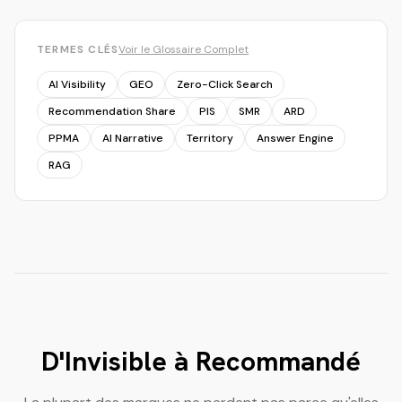
TERMES CLÉS
Voir le Glossaire Complet
AI Visibility
GEO
Zero-Click Search
Recommendation Share
PIS
SMR
ARD
PPMA
AI Narrative
Territory
Answer Engine
RAG
D'Invisible à Recommandé