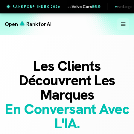
3
Volvo Cars
56.9
Lego
55.4
PKN Orl
RANKFOR® INDEX 2026
#
23
#
24
#
25
Open
Rankfor.AI
Les Clients
Découvrent Les
Marques
En Conversant Avec
L'IA.