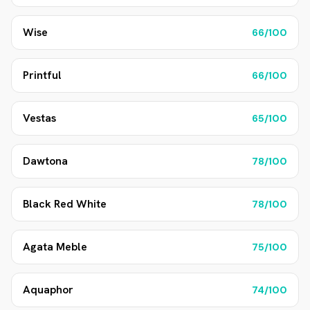
Wise
66
/100
Printful
66
/100
Vestas
65
/100
Dawtona
78
/100
Black Red White
78
/100
Agata Meble
75
/100
Aquaphor
74
/100