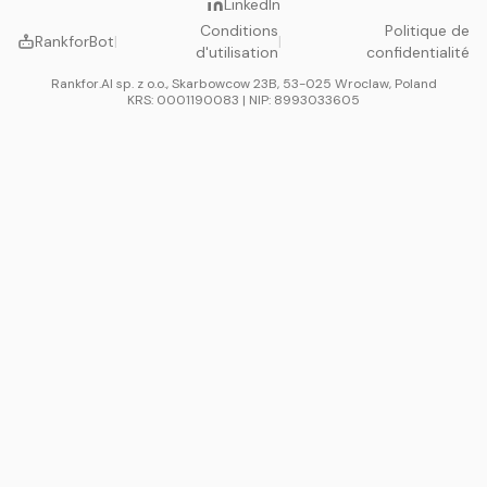
LinkedIn
Conditions
Politique de
RankforBot
|
|
d'utilisation
confidentialité
Rankfor.AI sp. z o.o., Skarbowcow 23B, 53-025 Wroclaw, Poland
KRS: 0001190083 | NIP: 8993033605