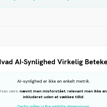
vad AI-Synlighed Virkelig Betek
AI-synlighed er ikke en enkelt metrik.
d kan være:
nævnt men misforstået
,
relevant men ikke an
inkluderet uden at vækkee tillid
.
Derfor måler vi fire adskilte dimensioner.