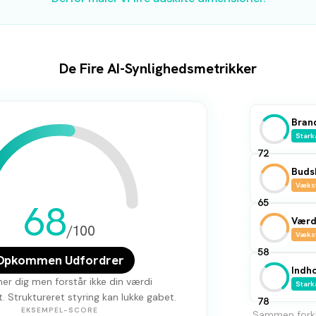
De Fire AI-Synlighedsmetrikker
Bran
Stark
72
Buds
Væks
65
68
Værd
/100
Væks
58
Opkommen Udfordrer
Indho
er dig men forstår ikke din værdi
Stark
. Struktureret styring kan lukke gabet.
78
EKSEMPEL-SCORE
Sammen forkla