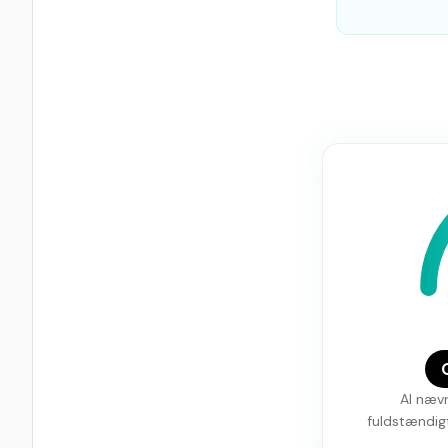
AI nævn
fuldstændigt