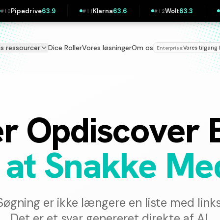
Klarna
63.6
Wolt
63.3
IKEA
62.3
#
11
#
12
#
13
is ressourcer
Dice Roller
Vores løsninger
Om os
Vores tilgang
Enterprise:
|
r Opdiscover 
 at Snakke Med
Søgning er ikke længere en liste med links
Det er et svar genereret direkte af AI.