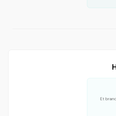
H
Et bran