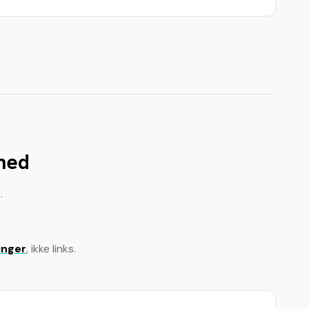
ghed
.
inger
, ikke links.