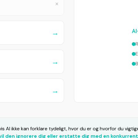
×
AI
→
E
→
B
→
is AI ikke kan forklare tydeligt, hvor du er og hvorfor du vigtig
vil den ignorere dig eller erstatte dig med en konkurrent