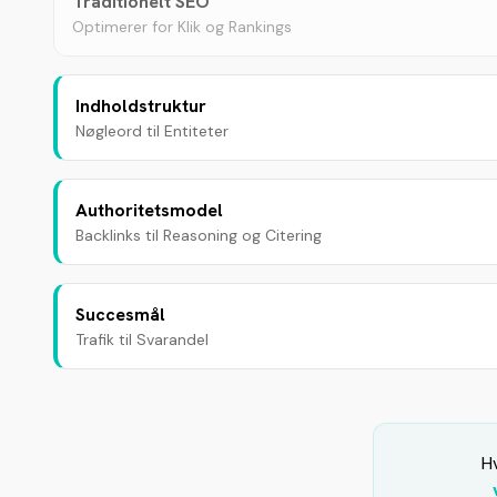
Traditionelt SEO
Optimerer for Klik og Rankings
Indholdstruktur
Nøgleord til Entiteter
Authoritetsmodel
Backlinks til Reasoning og Citering
Succesmål
Trafik til Svarandel
Hv