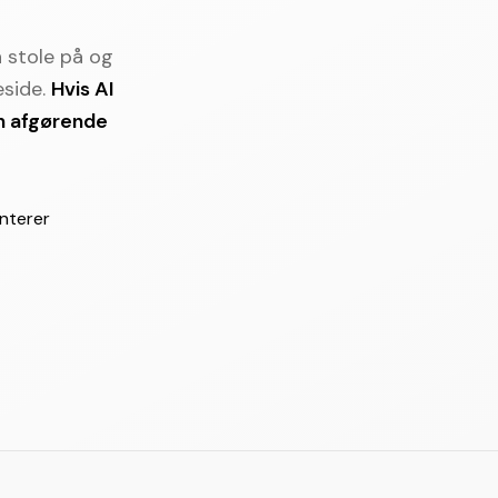
 stole på og
side.
Hvis AI
en afgørende
enterer