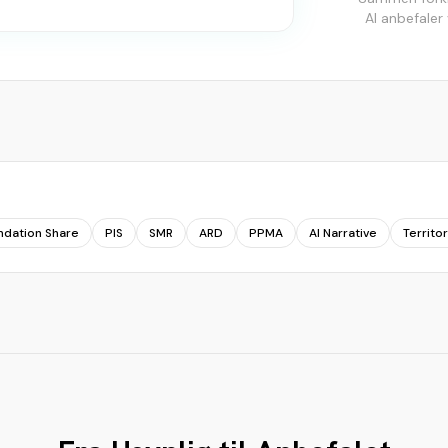
AI anbefaler
dation Share
PIS
SMR
ARD
PPMA
AI Narrative
Territo