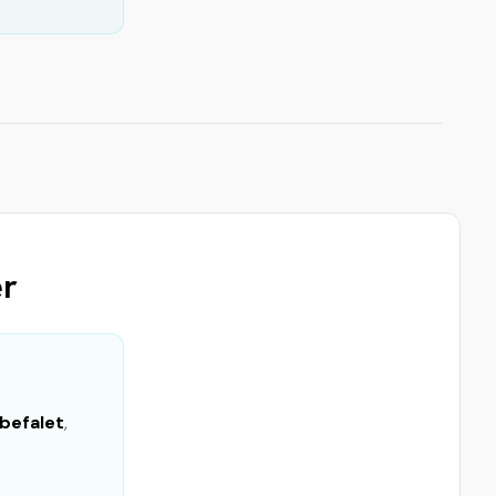
er
befalet
,