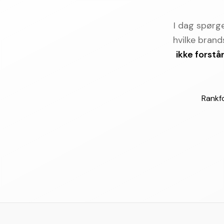
I dag spørg
hvilke bran
ikke forstå
Rankfo