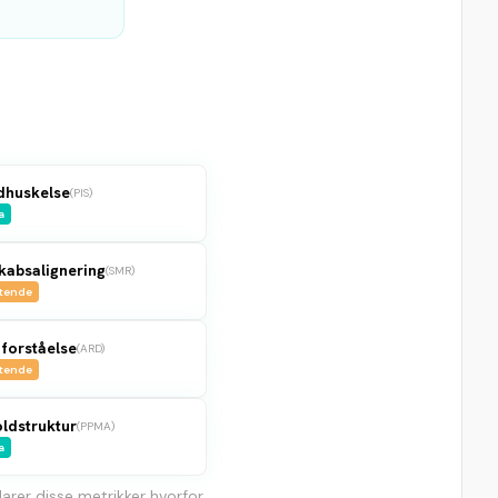
dhuskelse
(
PIS
)
a
kabsalignering
(
SMR
)
tende
forståelse
(
ARD
)
tende
ldstruktur
(
PPMA
)
a
rer disse metrikker hvorfor