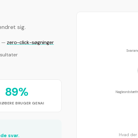
ndret sig.
k —
zero-click-søgninger
Svaran
esultater
89%
Nøgleordstæt
KØBERE BRUGER GENAI
Hvad der 
de svar.