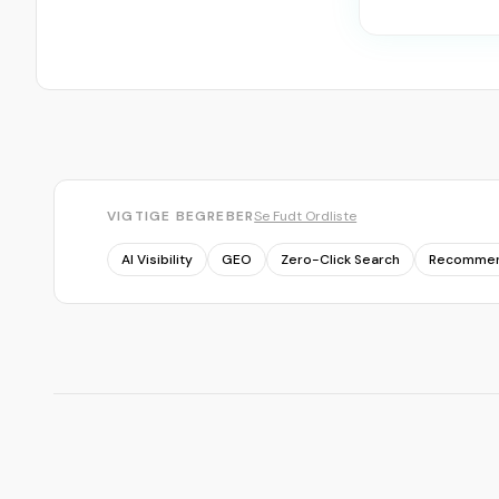
VIGTIGE BEGREBER
Se Fudt Ordliste
AI Visibility
GEO
Zero-Click Search
Recommen