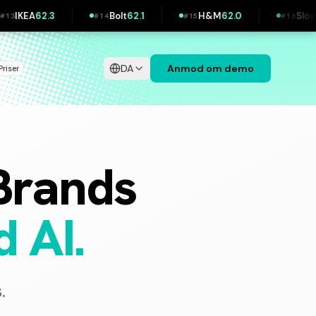
Bolt
62.1
H&M
62.0
Slovak Telekom
61.8
#
14
#
15
#
16
DA
Anmod om demo
Priser
Brands
 AI.
.